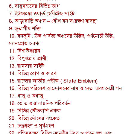
6. বায়ুমন্ডলের বিভিন্ন ভাগ
7. ইউনেস্কো ওয়ার্ল্ড হেরিটেজ সাইট
8. আড়াবাড়ি অঞ্চল – যৌথ বন সংরক্ষণ ব্যবস্থা
9. ভূতাপীয় শক্তি
10. বনভূমি : উচ্চ পার্বত্য অঞ্চলের উদ্ভিদ, পর্ণমোচী উদ্ভি,
ম্যানগ্রোভ অরণ্য
11. বিশ্ব উষ্ণায়ন
12. বিলুপ্তপ্রায় প্রাণী
13. রামসার সাইট
14. বিভিন্ন রোগ ও কারণ
15. রাজ্যের জাতীয় প্রতীক ( State Emblem)
16. বিভিন্ন পরিবেশ আন্দোলনের নাম ও নেতা এবং নেত্রী গন
17. ধাতু ও অধাতু
18. ভৌত ও রাসায়নিক পরিবর্তন
19. বিভিন্ন ভৌতরাশি একক
20. বিভিন্ন মৌলের সংকেত
21. চন্দ্রগ্রহণ ও সূর্যগ্রহণ
22. পশ্চিমবঙ্গের বিভিন্ন নদনদীর উৎস ও পতন স্থল এবং