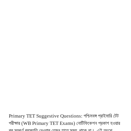
Primary TET Suggestive Questions: পশ্চিমবঙ্গ প্রাইমারি টেট
পরীক্ষার (WB Primary TET Exams) নোটিফিকেশন প্রকাশ হওয়ার
পর সম্পূর্ণ প্রস্তুতি নেওয়ার তেমন হাতে সময় থাকে না। এই অংশে