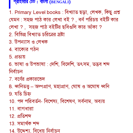
প্রাইমারি টেট : বাংলা (bengali)
1. Primary Level books : বিখ্যাত ছড়া, লেখক, কিছু প্রশ্ন
যেমন : সহজ পাঠ কার লেখা বই ? , বর্ন পরিচয় বইটি কার
লেখা ? , সহজ পাঠ বইটির ছবিগুলি কার আঁকা ?
2. বিভিন্ন বিখ্যাত চরিত্রের স্রষ্টা
3. উপন্যাস ও লেখক
4. বাক্যের গঠন
5. প্রত্যয়
6. ভাষা ও উপভাষা : দেশি, বিদেশি, তৎসম, তদ্ভব শব্দ
নির্বাচন
7. বর্ণের প্রকারভেদ
8. ধ্বনিতত্ত্ব – অল্পপ্রাণ, মহাপ্রাণ, ঘোষ ও অঘোষ ধ্বনি
9. যতি চিহ্ন
10. পদ পরিবর্তন- বিশেষ্য, বিশেষণ, সর্বনাম, অব্যয়
11. বাগধারা
12. প্রতিশব্দ
13. সমার্থক শব্দ
14. উদ্দেশ্য, বিধেয় নির্বাচন