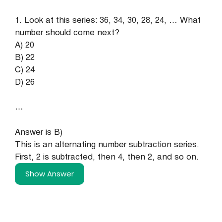
1. Look at this series: 36, 34, 30, 28, 24, … What
number should come next?
A) 20
B) 22
C) 24
D) 26
…
Answer is B)
This is an alternating number subtraction series.
First, 2 is subtracted, then 4, then 2, and so on.
Show Answer