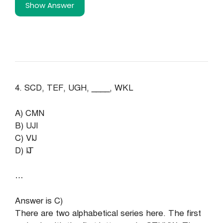
Show Answer
4. SCD, TEF, UGH, ____, WKL
A) CMN
B) UJI
C) VIJ
D) IJT
…
Answer is C)
There are two alphabetical series here. The first