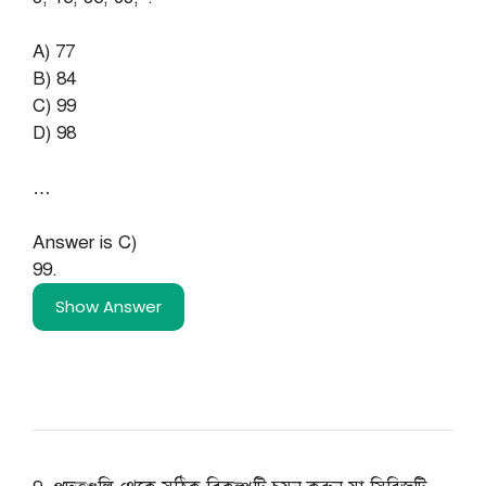
A) 77
B) 84
C) 99
D) 98
…
Answer is C)
99.
Show Answer