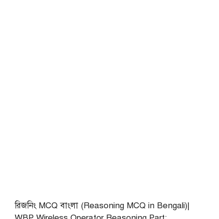
রিজনিং MCQ বাংলা (Reasoning MCQ in Bengali)|
WBP Wireless Operator Reasoning Part: