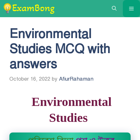
Skip
Me
to
content
Environmental
Studies MCQ with
answers
October 16, 2022
by
AfiurRahaman
Environmental
Studies